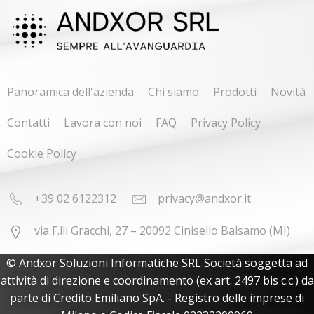
Panoramica dell'azienda
Chi siamo
Prodotti
Novità
Contatti
Lavora con noi
FAQ
Privacy Policy
Cookie Policy
+39 02 6122312
privacy@andxor.it
via F.lli Gracchi, 27 – 20092 Cinisello Balsamo (MI)
© Andxor Soluzioni Informatiche SRL Società soggetta ad
attività di direzione e coordinamento (ex art. 2497 bis c.c.) da
parte di Credito Emiliano SpA. - Registro delle imprese di