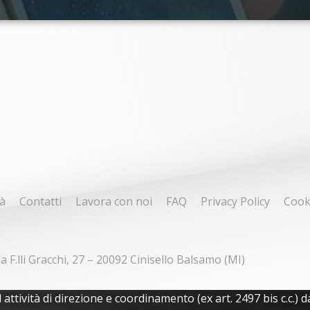
à
Contatti
Lavora con noi
FAQ
Privacy Policy
Cook
ia F.lli Gracchi, 27 – 20092 Cinisello Balsamo (MI)
tività di direzione e coordinamento (ex art. 2497 bis c.c.) da