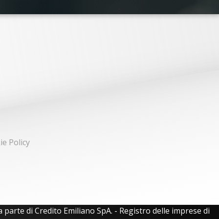
ie Policy
 parte di Credito Emiliano SpA. - Registro delle imprese di