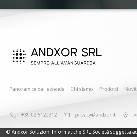
Panoramica dell'azienda
Chi siamo
Prodotti
Novit
+39 02 6122312
privacy@andxor.it
v
© Andxor Soluzioni Informatiche SRL Società soggetta ad at