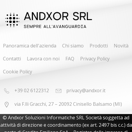
Panoramica dell'azienda
Chi siamo
Prodotti
Novità
Contatti
Lavora con noi
FAQ
Privacy Policy
Cookie Policy
+39 02 6122312
privacy@andxor.it
via F.lli Gracchi, 27 – 20092 Cinisello Balsamo (MI)
© Andxor Soluzioni Informatiche SRL Società soggetta ad
attività di direzione e coordinamento (ex art. 2497 bis c.c.) da