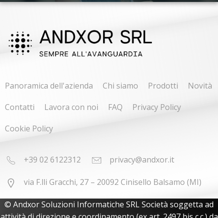
Panoramica dell'azienda
Chi siamo
Prodotti
Novità
Contatti
Lavora con noi
FAQ
Privacy Policy
Cookie Policy
+39 02 6122312
privacy@andxor.it
via F.lli Gracchi, 27 – 20092 Cinisello Balsamo (MI)
© Andxor Soluzioni Informatiche SRL Società soggetta ad
attività di direzione e coordinamento (ex art. 2497 bis c.c.) da