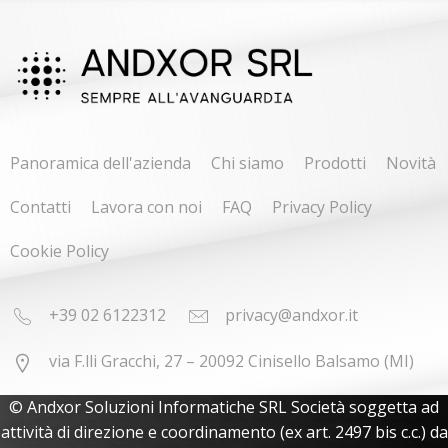
Panoramica dell'azienda
Chi siamo
Prodotti
Novità
Contatti
Lavora con noi
FAQ
Privacy Policy
Cookie Policy
+39 02 6122312
privacy@andxor.it
via F.lli Gracchi, 27 – 20092 Cinisello Balsamo (MI)
© Andxor Soluzioni Informatiche SRL Società soggetta ad
attività di direzione e coordinamento (ex art. 2497 bis c.c.) da