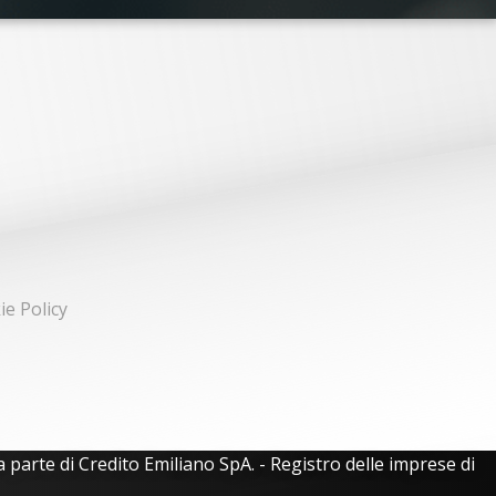
ie Policy
 parte di Credito Emiliano SpA. - Registro delle imprese di