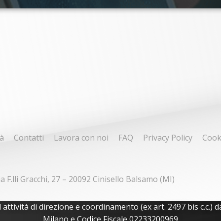
à
Contatti
Lavora con noi
FAQ
Privacy Policy
Cook
ia F.lli Gracchi, 27 – 20092 Cinisello Balsamo (MI)
tività di direzione e coordinamento (ex art. 2497 bis c.c.) da
Milano e Codice Fiscale 02233200969