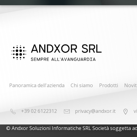
Panoramica dell'azienda
Chi siamo
Prodotti
Novit
+39 02 6122312
privacy@andxor.it
v
© Andxor Soluzioni Informatiche SRL Società soggetta ad at