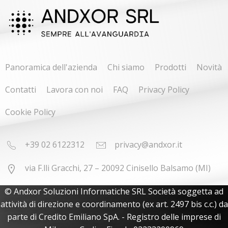
Panoramica dell'azienda
Chi siamo
Prodotti
Novità
Contatti
Lavora con noi
FAQ
Privacy Policy
Cookie Policy
+39 02 6122312
privacy@andxor.it
via F.lli Gracchi, 27 – 20092 Cinisello Balsamo (MI)
© Andxor Soluzioni Informatiche SRL Società soggetta ad
attività di direzione e coordinamento (ex art. 2497 bis c.c.) da
parte di Credito Emiliano SpA. - Registro delle imprese di