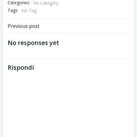
Categories:
No Category
Tags:
No Tag
Post
Previous post
navigation
No responses yet
Rispondi