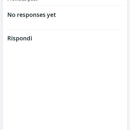
Post
navigation
No responses yet
Rispondi