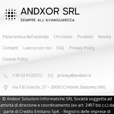
Panoramica dell'azienda
Chi siamo
Prodotti
Novità
Contatti
Lavora con noi
FAQ
Privacy Policy
Cookie Policy
+39 02 6122312
privacy@andxor.it
via F.lli Gracchi, 27 – 20092 Cinisello Balsamo (MI)
© Andxor Soluzioni Informatiche SRL Società soggetta ad
attività di direzione e coordinamento (ex art. 2497 bis c.c.) da
parte di Credito Emiliano SpA. - Registro delle imprese di