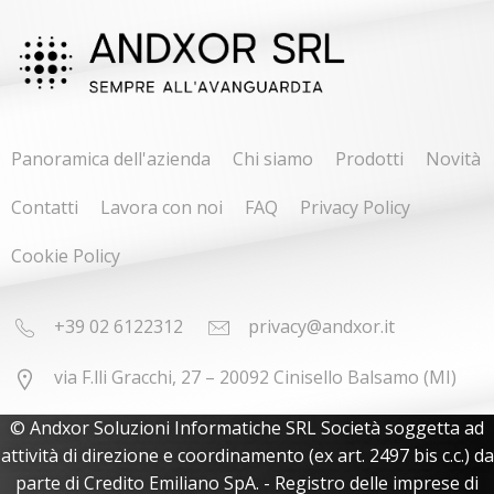
Panoramica dell'azienda
Chi siamo
Prodotti
Novità
Contatti
Lavora con noi
FAQ
Privacy Policy
Cookie Policy
+39 02 6122312
privacy@andxor.it
via F.lli Gracchi, 27 – 20092 Cinisello Balsamo (MI)
© Andxor Soluzioni Informatiche SRL Società soggetta ad
attività di direzione e coordinamento (ex art. 2497 bis c.c.) da
parte di Credito Emiliano SpA. - Registro delle imprese di