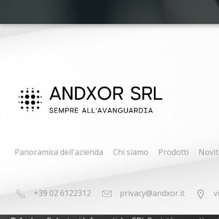
Panoramica dell'azienda
Chi siamo
Prodotti
Novit
+39 02 6122312
privacy@andxor.it
v