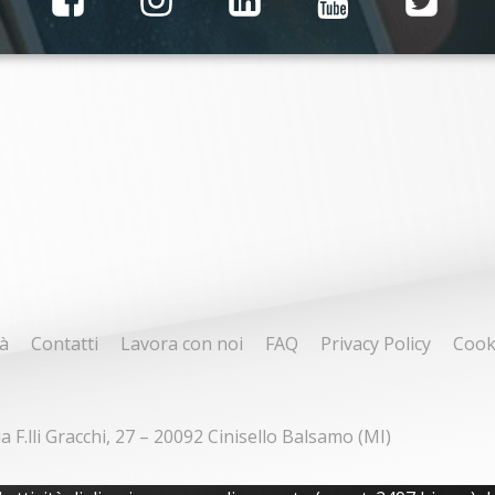
à
Contatti
Lavora con noi
FAQ
Privacy Policy
Cook
ia F.lli Gracchi, 27 – 20092 Cinisello Balsamo (MI)