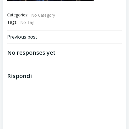
Categories:
No Category
Tags:
No Tag
Post
Previous post
navigation
No responses yet
Rispondi