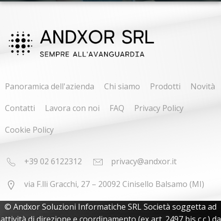
Panoramica dell'azienda
Chi siamo
Prodotti
Novità
Contatti
Lavora con noi
FAQ
Privacy Policy
Cookie Policy
+39 02 6122312
privacy@andxor.it
via F.lli Gracchi, 27 – 20092 Cinisello Balsamo (MI)
© Andxor Soluzioni Informatiche SRL Società soggetta ad
attività di direzione e coordinamento (ex art. 2497 bis c.c.) da