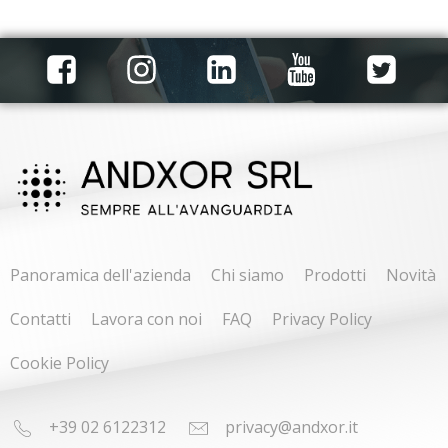
Panoramica dell'azienda
Chi siamo
Prodotti
Novità
Contatti
Lavora con noi
FAQ
Privacy Policy
Cookie Policy
+39 02 6122312
privacy@andxor.it