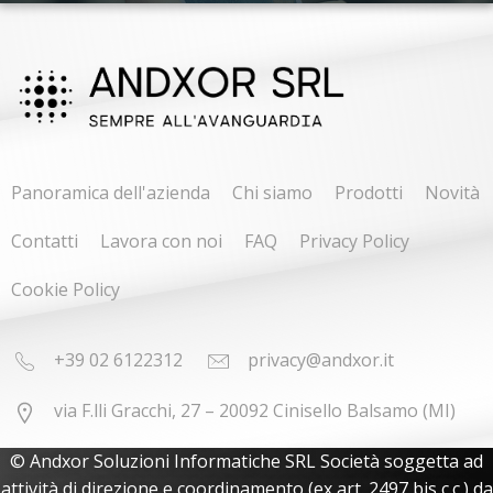
Panoramica dell'azienda
Chi siamo
Prodotti
Novità
Contatti
Lavora con noi
FAQ
Privacy Policy
Cookie Policy
+39 02 6122312
privacy@andxor.it
via F.lli Gracchi, 27 – 20092 Cinisello Balsamo (MI)
© Andxor Soluzioni Informatiche SRL Società soggetta ad
attività di direzione e coordinamento (ex art. 2497 bis c.c.) da