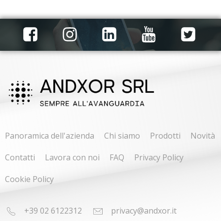
Panoramica dell'azienda
Chi siamo
Prodotti
Novità
Contatti
Lavora con noi
FAQ
Privacy Policy
Cookie Policy
+39 02 6122312
privacy@andxor.it