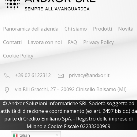
Panoramica dell'azienda
Chi siamo
Prodotti
Novità
Contatti
Lavora con noi
FAQ
Privacy Policy
Cookie Policy
+39 02 6122312
privacy@andxor.it
via F.lli Gracchi, 27 – 20092 Cinisello Balsamo (MI)
© Andxor Soluzioni Informatiche SRL Società soggetta ad
attività di direzione e coordinamento (ex art. 2497 bis c.c.) da
parte di Credito Emiliano SpA. - Registro delle imprese di
Milano e Codice Fiscale 02233200969
Italian