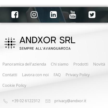
Panoramica dell'azienda
Chi siamo
Prodotti
Novità
Contatti
Lavora con noi
FAQ
Privacy Policy
Cookie Policy
+39 02 6122312
privacy@andxor.it