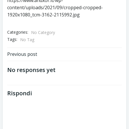
https://www.andxor.it/wp-
content/uploads/2021/09/cropped-cropped-
1920x1080_tcm-3162-2115992.jpg
Categories:
No Category
Tags:
No Tag
Post
Previous post
navigation
No responses yet
Rispondi