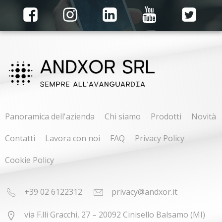
Panoramica dell'azienda
Chi siamo
Prodotti
Novità
Contatti
Lavora con noi
FAQ
Privacy Policy
Cookie Policy
+39 02 6122312
privacy@andxor.it
via F.lli Gracchi, 27 – 20092 Cinisello Balsamo (MI)