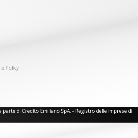
ie Policy
 parte di Credito Emiliano SpA. - Registro delle imprese di