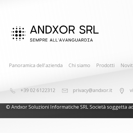
Panoramica dell'azienda
Chi siamo
Prodotti
Novit
+39 02 6122312
privacy@andxor.it
v
© Andxor Soluzioni Informatiche SRL Società soggetta ad at