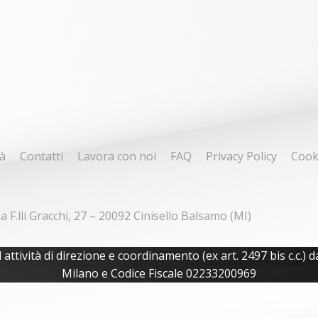
à
Contatti
Lavora con noi
FAQ
Privacy Policy
Cook
ia F.lli Gracchi, 27 – 20092 Cinisello Balsamo (MI)
tività di direzione e coordinamento (ex art. 2497 bis c.c.) da
Milano e Codice Fiscale 02233200969