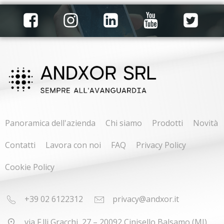
Panoramica dell'azienda
Chi siamo
Prodotti
Novità
Contatti
Lavora con noi
FAQ
Privacy Policy
Cookie Policy
+39 02 6122312
privacy@andxor.it
via F.lli Gracchi, 27 – 20092 Cinisello Balsamo (MI)