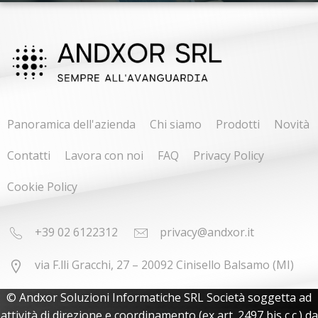
Panoramica dell'azienda
Chi siamo
Prodotti
Novità
Contatti
Lavora con noi
FAQ
Privacy Policy
Cookie Policy
+39 02 6122312
privacy@andxor.it
via F.lli Gracchi, 27 – 20092 Cinisello Balsamo (MI)
© Andxor Soluzioni Informatiche SRL Società soggetta ad
attività di direzione e coordinamento (ex art. 2497 bis c.c.) da