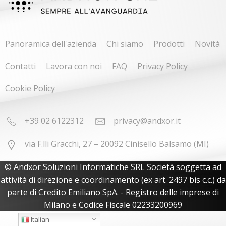
Panoramica dell'azienda
Chi siamo
Prodotti
Novità
Contatti
Lavora con noi
FAQ
Privacy Policy
Cookie Policy
+39 02 6122312
privacy@andxor.it
via F.lli Gracchi, 27 – 20092 Cinisello Balsamo (MI)
© Andxor Soluzioni Informatiche SRL Società soggetta ad
attività di direzione e coordinamento (ex art. 2497 bis c.c.) da
parte di Credito Emiliano SpA. - Registro delle imprese di
Milano e Codice Fiscale 02233200969
Italian