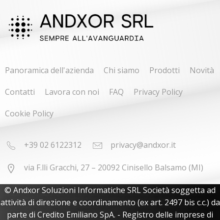
Panoramica dell'azienda
Chi siamo
Prodotti
Novità
Contatti
Lavora con noi
FAQ
Privacy Policy
Cookie Policy
+39 02 6122312
privacy@andxor.it
via F.lli Gracchi, 27 – 20092 Cinisello Balsamo (MI)
© Andxor Soluzioni Informatiche SRL Società soggetta ad
attività di direzione e coordinamento (ex art. 2497 bis c.c.) da
parte di Credito Emiliano SpA. - Registro delle imprese di