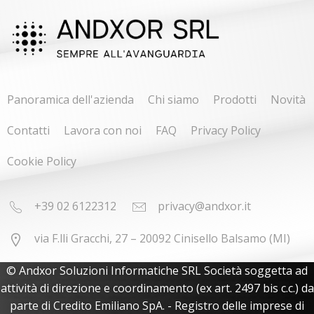
Panoramica dell'azienda
Chi siamo
Prodotti
Novità
Contatti
Lavora con noi
FAQ
Privacy Policy
Cookie Policy
+39 02 6122312
privacy@andxor.it
via F.lli Gracchi, 27 – 20092 Cinisello Balsamo (MI)
© Andxor Soluzioni Informatiche SRL Società soggetta ad
attività di direzione e coordinamento (ex art. 2497 bis c.c.) da
parte di Credito Emiliano SpA. - Registro delle imprese di