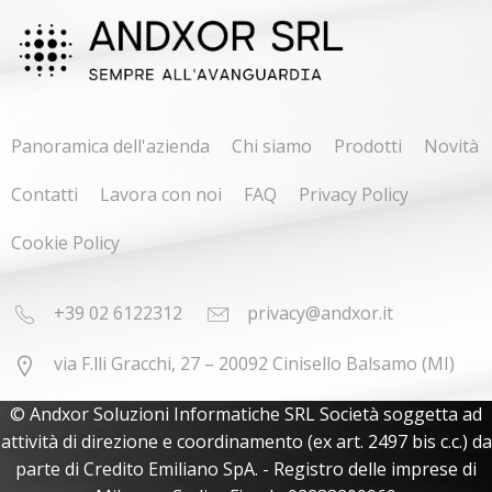
Panoramica dell'azienda
Chi siamo
Prodotti
Novità
Contatti
Lavora con noi
FAQ
Privacy Policy
Cookie Policy
+39 02 6122312
privacy@andxor.it
via F.lli Gracchi, 27 – 20092 Cinisello Balsamo (MI)
© Andxor Soluzioni Informatiche SRL Società soggetta ad
attività di direzione e coordinamento (ex art. 2497 bis c.c.) da
parte di Credito Emiliano SpA. - Registro delle imprese di