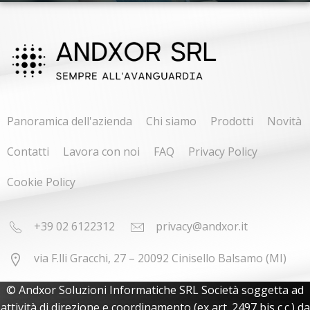
Panoramica dell'azienda
Chi siamo
Prodotti
Novità
Contatti
Lavora con noi
FAQ
Privacy Policy
Cookie Policy
+39 02 6122312
privacy@andxor.it
via F.lli Gracchi, 27 – 20092 Cinisello Balsamo (MI)
© Andxor Soluzioni Informatiche SRL Società soggetta ad
attività di direzione e coordinamento (ex art. 2497 bis c.c.) da