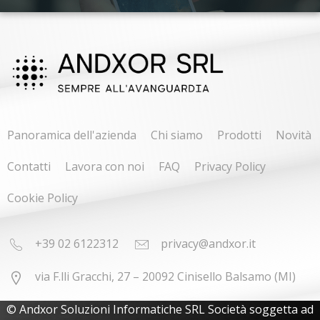
Panoramica dell'azienda
Chi siamo
Prodotti
Novità
Contatti
Lavora con noi
FAQ
Privacy Policy
Cookie Policy
+39 02 6122312
privacy@andxor.it
via F.lli Gracchi, 27 – 20092 Cinisello Balsamo (MI)
© Andxor Soluzioni Informatiche SRL Società soggetta ad