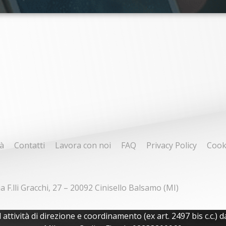
à
Contatti
Lavora con noi
FAQ
Privacy Policy
Cook
ia F.lli Gracchi, 27 – 20092 Cinisello Balsamo (MI)
tività di direzione e coordinamento (ex art. 2497 bis c.c.) da