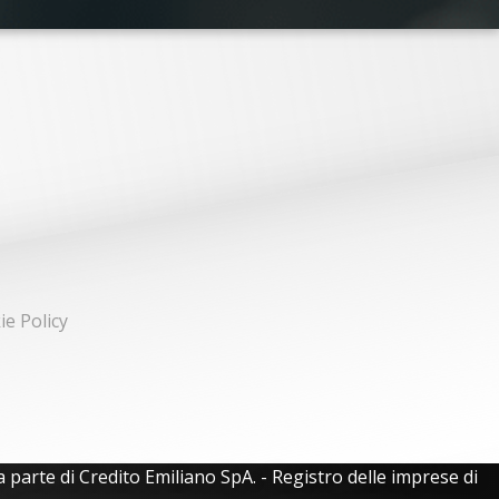
ie Policy
 parte di Credito Emiliano SpA. - Registro delle imprese di