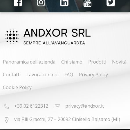
Panoramica dell'azienda
Chi siamo
Prodotti
Novità
Contatti
Lavora con noi
FAQ
Privacy Policy
Cookie Policy
+39 02 6122312
privacy@andxor.it
via F.lli Gracchi, 27 – 20092 Cinisello Balsamo (MI)