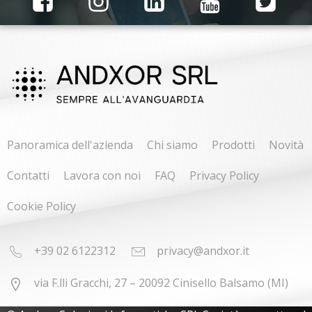
Panoramica dell'azienda
Chi siamo
Prodotti
Novità
Contatti
Lavora con noi
FAQ
Privacy Policy
Cookie Policy
+39 02 6122312
privacy@andxor.it
via F.lli Gracchi, 27 – 20092 Cinisello Balsamo (MI)