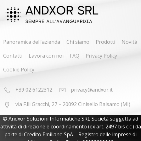
Panoramica dell'azienda
Chi siamo
Prodotti
Novità
Contatti
Lavora con noi
FAQ
Privacy Policy
Cookie Policy
+39 02 6122312
privacy@andxor.it
via F.lli Gracchi, 27 – 20092 Cinisello Balsamo (MI)
© Andxor Soluzioni Informatiche SRL Società soggetta ad
attività di direzione e coordinamento (ex art. 2497 bis c.c.) da
parte di Credito Emiliano SpA. - Registro delle imprese di