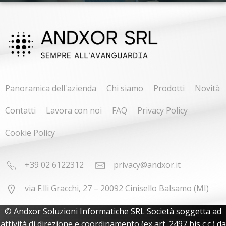
Panoramica dell'azienda
Chi siamo
Prodotti
Novità
Contatti
Lavora con noi
FAQ
Privacy Policy
Cookie Policy
+39 02 6122312
privacy@andxor.it
via F.lli Gracchi, 27 – 20092 Cinisello Balsamo (MI)
© Andxor Soluzioni Informatiche SRL Società soggetta ad
attività di direzione e coordinamento (ex art. 2497 bis c.c.) da