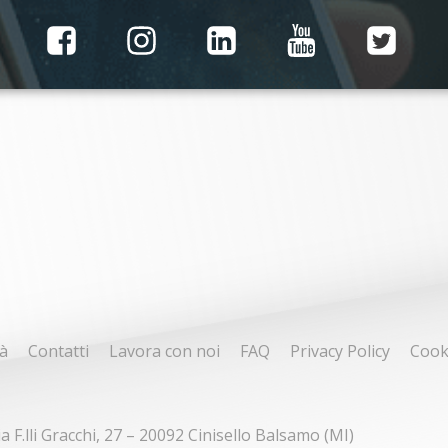
à
Contatti
Lavora con noi
FAQ
Privacy Policy
Cook
ia F.lli Gracchi, 27 – 20092 Cinisello Balsamo (MI)