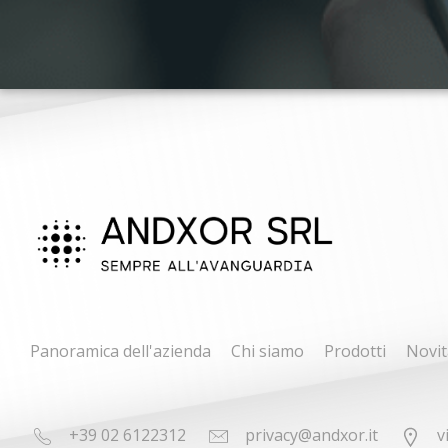
Panoramica dell'azienda
Chi siamo
Prodotti
Novit
+39 02 6122312
privacy@andxor.it
v