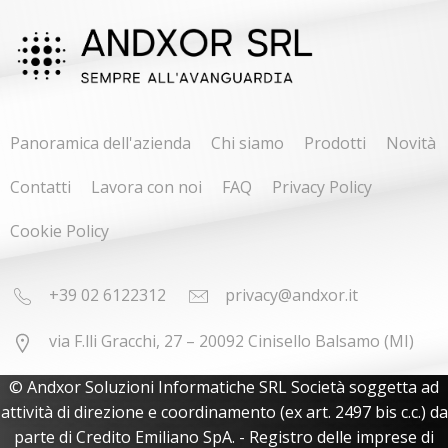
Panoramica dell'azienda
Chi siamo
Prodotti
Novità
Contatti
Lavora con noi
FAQ
Privacy Policy
Cookie Policy
+39 02 6122312
privacy@andxor.it
via F.lli Gracchi, 27 – 20092 Cinisello Balsamo (MI)
© Andxor Soluzioni Informatiche SRL Società soggetta ad
attività di direzione e coordinamento (ex art. 2497 bis c.c.) da
parte di Credito Emiliano SpA. - Registro delle imprese di