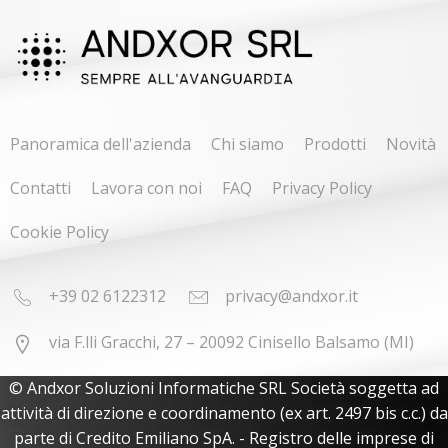
Panoramica dell'azienda
Chi siamo
Prodotti
Novità
Contatti
Lavora con noi
FAQ
Privacy Policy
Cookie Policy
+39 02 6122312
privacy@andxor.it
via F.lli Gracchi, 27 – 20092 Cinisello Balsamo (MI)
© Andxor Soluzioni Informatiche SRL Società soggetta ad
attività di direzione e coordinamento (ex art. 2497 bis c.c.) da
parte di Credito Emiliano SpA. - Registro delle imprese di