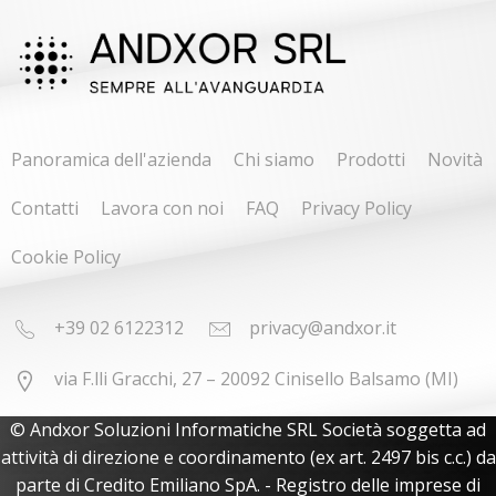
Panoramica dell'azienda
Chi siamo
Prodotti
Novità
Contatti
Lavora con noi
FAQ
Privacy Policy
Cookie Policy
+39 02 6122312
privacy@andxor.it
via F.lli Gracchi, 27 – 20092 Cinisello Balsamo (MI)
© Andxor Soluzioni Informatiche SRL Società soggetta ad
attività di direzione e coordinamento (ex art. 2497 bis c.c.) da
parte di Credito Emiliano SpA. - Registro delle imprese di