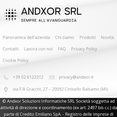
Panoramica dell'azienda
Chi siamo
Prodotti
Novità
Contatti
Lavora con noi
FAQ
Privacy Policy
Cookie Policy
+39 02 6122312
privacy@andxor.it
via F.lli Gracchi, 27 – 20092 Cinisello Balsamo (MI)
© Andxor Soluzioni Informatiche SRL Società soggetta ad
attività di direzione e coordinamento (ex art. 2497 bis c.c.) da
parte di Credito Emiliano SpA. - Registro delle imprese di