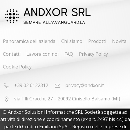
Panoramica dell'azienda
Chi siamo
Prodotti
Novità
Contatti
Lavora con noi
FAQ
Privacy Policy
Cookie Policy
+39 02 6122312
privacy@andxor.it
via F.lli Gracchi, 27 – 20092 Cinisello Balsamo (MI)
© Andxor Soluzioni Informatiche SRL Società soggetta ad
attività di direzione e coordinamento (ex art. 2497 bis c.c.) da
parte di Credito Emiliano SpA. - Registro delle imprese di