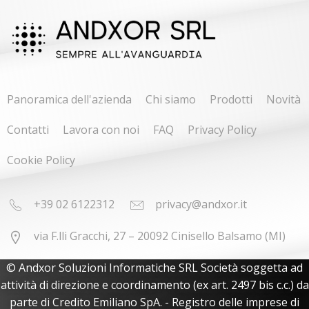
Panoramica dell'azienda
Chi siamo
Prodotti
Novità
Contatti
Lavora con noi
FAQ
Privacy Policy
Cookie Policy
+39 02 6122312
privacy@andxor.it
via F.lli Gracchi, 27 – 20092 Cinisello Balsamo (MI)
© Andxor Soluzioni Informatiche SRL Società soggetta ad
attività di direzione e coordinamento (ex art. 2497 bis c.c.) da
parte di Credito Emiliano SpA. - Registro delle imprese di