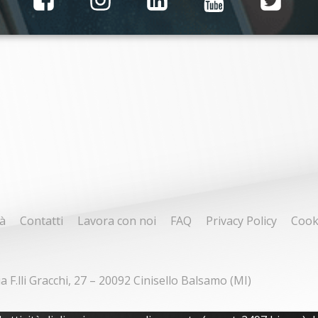
à
Contatti
Lavora con noi
FAQ
Privacy Policy
Cook
ia F.lli Gracchi, 27 – 20092 Cinisello Balsamo (MI)