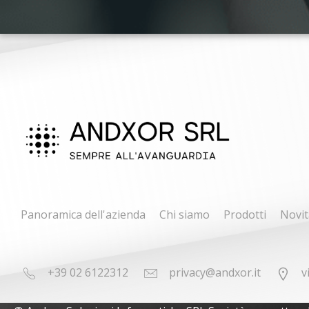
Panoramica dell'azienda
Chi siamo
Prodotti
Novit
+39 02 6122312
privacy@andxor.it
v