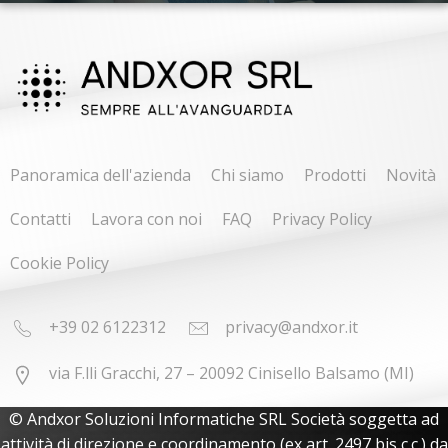
Panoramica dell'azienda
Chi siamo
Prodotti
Novità
Contatti
Lavora con noi
FAQ
Privacy Policy
Cookie Policy
+39 02 6122312
privacy@andxor.it
via F.lli Gracchi, 27 – 20092 Cinisello Balsamo (MI)
© Andxor Soluzioni Informatiche SRL Società soggetta ad
attività di direzione e coordinamento (ex art. 2497 bis c.c.) da