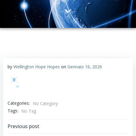
by
Wellington Hope Hopes
on
Gennaio 16, 2026
Categories:
No Category
Tags:
No Tag
Post
Previous post