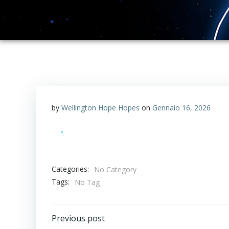
by
Wellington Hope Hopes
on
Gennaio 16, 2026
Categories:
No Category
Tags:
No Tag
Post
Previous post