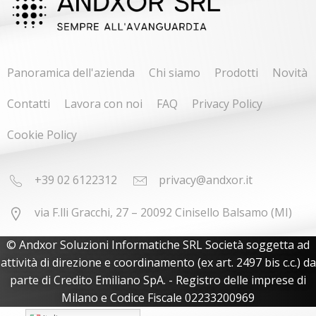
Panoramica dell'azienda
Chi siamo
Prodotti
Novità
Contatti
Lavora con noi
FAQ
Privacy Policy
Cookie Policy
+39 02 6122312
privacy@andxor.it
via F.lli Gracchi, 27 – 20092 Cinisello Balsamo (MI)
© Andxor Soluzioni Informatiche SRL Società soggetta ad
attività di direzione e coordinamento (ex art. 2497 bis c.c.) da
parte di Credito Emiliano SpA. - Registro delle imprese di
Milano e Codice Fiscale 02233200969