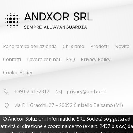
Panoramica dell'azienda
Chi siamo
Prodotti
Novità
Contatti
Lavora con noi
FAQ
Privacy Policy
Cookie Policy
+39 02 6122312
privacy@andxor.it
via F.lli Gracchi, 27 – 20092 Cinisello Balsamo (MI)
© Andxor Soluzioni Informatiche SRL Società soggetta ad
attività di direzione e coordinamento (ex art. 2497 bis c.c.) da