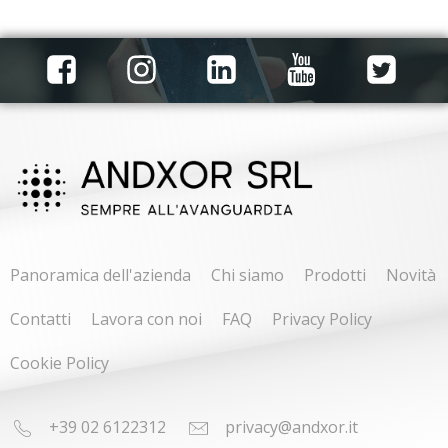
Panoramica dell'azienda
Chi siamo
Prodotti
Novità
Contatti
Lavora con noi
FAQ
Privacy Policy
Cookie Policy
+39 02 6122312
privacy@andxor.it