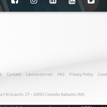
à
Contatti
Lavora con noi
FAQ
Privacy Policy
Cook
ia F.lli Gracchi, 27 – 20092 Cinisello Balsamo (MI)