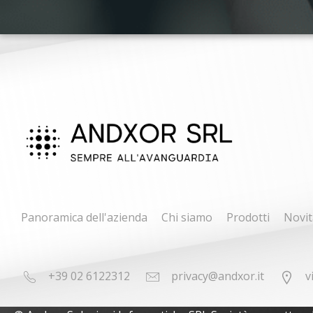
Panoramica dell'azienda
Chi siamo
Prodotti
Novit
+39 02 6122312
privacy@andxor.it
v