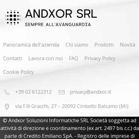
Panoramica dell'azienda
Chi siamo
Prodotti
Novità
Contatti
Lavora con noi
FAQ
Privacy Policy
Cookie Policy
+39 02 6122312
privacy@andxor.it
via F.lli Gracchi, 27 – 20092 Cinisello Balsamo (MI)
© Andxor Soluzioni Informatiche SRL Società soggetta ad
attività di direzione e coordinamento (ex art. 2497 bis c.c.) da
parte di Credito Emiliano SpA. - Registro delle imprese di