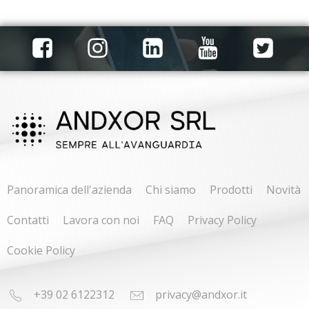
Panoramica dell'azienda
Chi siamo
Prodotti
Novità
Contatti
Lavora con noi
FAQ
Privacy Policy
Cookie Policy
+39 02 6122312
privacy@andxor.it