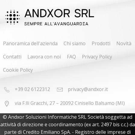
Panoramica dell'azienda
Chi siamo
Prodotti
Novità
Contatti
Lavora con noi
FAQ
Privacy Policy
Cookie Policy
+39 02 6122312
privacy@andxor.it
via F.lli Gracchi, 27 – 20092 Cinisello Balsamo (MI)
© Andxor Soluzioni Informatiche SRL Società soggetta ad
attività di direzione e coordinamento (ex art. 2497 bis c.c.) da
parte di Credito Emiliano SpA. - Registro delle imprese di